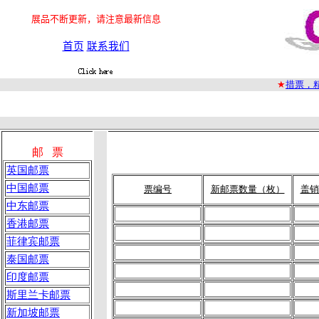
展品不断更新，请注意最新信息
首页
联系我们
★
措票，
邮 票
英国邮票
中国邮票
票编号
新邮票数量（枚）
盖销
中东邮票
香港邮票
菲律宾邮票
泰国邮票
印度邮票
斯里兰卡邮票
新加坡邮票