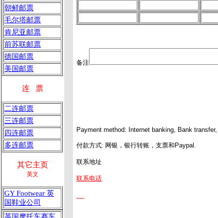
朝鲜邮票
毛尔塔邮票
肯尼亚邮票
前苏联邮票
德国邮票
备注
美国邮票
连 票
二连邮票
三连邮票
Payment method: Internet banking, Bank transfer
四连邮票
多连邮票
付款方式
: 网银，银行转账，支票和
Paypal.
联系地址
其它主页
英文
联系电话
GY Footwear 英
国鞋业公司
英国摩托车赛车