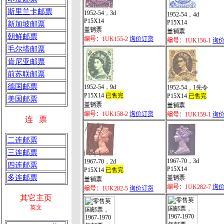
斯里兰卡邮票
1952-54，3d
1952-54，4d
P15X14
P15X14
新加坡邮票
盖销票
盖销票
朝鲜邮票
编号：1UK155-2
询价订货
编号：1UK156-1
询
毛尔塔邮票
肯尼亚邮票
前苏联邮票
德国邮票
1952-54，9d
1952-54，1先令
P15X14
已售完
P15X14
已售完
美国邮票
盖销票
盖销票
编号：1UK158-2
询价订货
编号：1UK159-1
询
连 票
二连邮票
三连邮票
1967-70，3d
1967-70，2d
四连邮票
P15X14
P15X14
已售完
多连邮票
盖销票
盖销票
编号：1UK282-7
询
编号：1UK282-5
询价订货
其它主页
英文