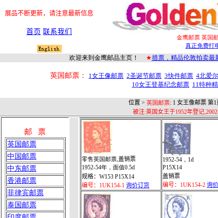
展品不断更新，请注意最新信息
首页
联系我们
金鹰邮票 英国邮
真正免费打电话到中
欢迎来到金鹰邮品主页！
★
措票，精品伦敦拍卖最
英国邮票：
1女王像邮票
2圣诞节邮票
3快件邮票
4北爱
10女王登基纪念邮票
11特种
位置 >
英国邮票
: 1 女王像邮票 第
被注:英国女王于1952年登记,2
邮 票
英国邮票
中国邮票
零售英国邮票
,盖销票
1952-54，1d
1952-54年，面值0.5d
P15X14
中东邮票
盖销票
规格：W153 P15X14
香港邮票
编号：1UK154-2
询
编号：1UK154-1
询价订货
菲律宾邮票
泰国邮票
印度邮票