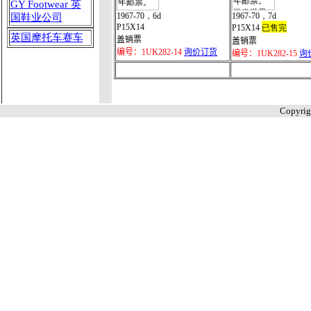
GY Footwear 英
1967-70，6d
1967-70，7d
国鞋业公司
P15X14
P15X14
已售完
英国摩托车赛车
盖销票
盖销票
编号：1UK282-14
询价订货
编号：1UK282-15
询
Copyri