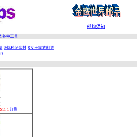
邮购须知
及各种工具
票
8特种纪念封
9女王家族邮票
r)
枚
枚
11-1
订货