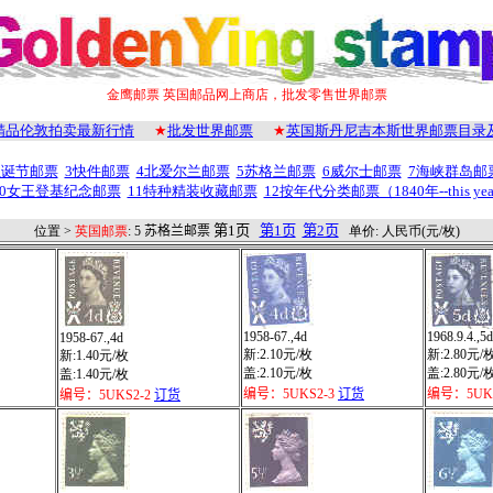
金鹰邮票 英国邮品网上商店，批发零售世界邮票
精品伦敦拍卖最新行情
★
批发世界邮票
★
英国斯丹尼吉本斯世界邮票目录
圣诞节邮票
3快件邮票
4北爱尔兰邮票
5苏格兰邮票
6威尔士邮票
7海峡群岛邮
10女王登基纪念邮票
11特种精装收藏邮票
12按年代分类邮票（1840年--this yea
第1页
第1页
第2页
位置 >
英国邮票
: 5
苏格兰邮票
单价: 人民币(元/枚)
1958-67.,4d
1968.9.4.,5d
1958-67.,4d
新:2.10元/枚
新:2.80元/
新:1.40元/枚
盖:2.10元/枚
盖:2.80元/
盖:1.40元/枚
编号：5UKS2-3
订货
编号：5UKS
编号：5UKS2-2
订货