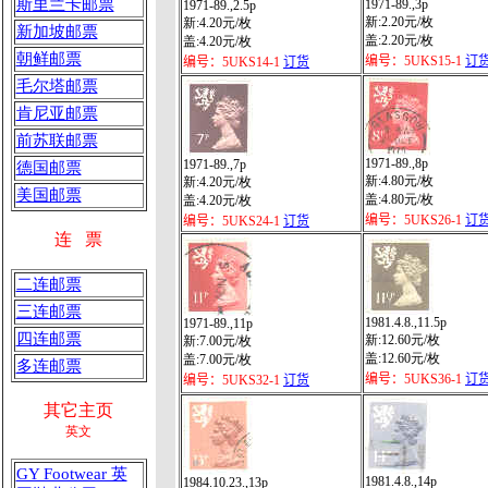
斯里兰卡邮票
1971-89.,3p
1971-89.,2.5p
新:2.20元/枚
新:4.20元/枚
新加坡邮票
盖:2.20元/枚
盖:4.20元/枚
朝鲜邮票
编号：5UKS15-1
订
编号：5UKS14-1
订货
毛尔塔邮票
肯尼亚邮票
前苏联邮票
1971-89.,8p
1971-89.,7p
德国邮票
新:4.80元/枚
新:4.20元/枚
美国邮票
盖:4.80元/枚
盖:4.20元/枚
编号：5UKS26-1
订
编号：5UKS24-1
订货
连 票
二连邮票
三连邮票
1981.4.8.,11.5p
1971-89.,11p
四连邮票
新:12.60元/枚
新:7.00元/枚
盖:12.60元/枚
盖:7.00元/枚
多连邮票
编号：5UKS36-1
订
编号：5UKS32-1
订货
其它主页
英文
GY Footwear 英
1981.4.8.,14p
1984.10.23.,13p