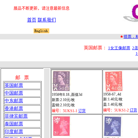
展品不断更新，请注意最新信息
首页
联系我们
★
措票，
英国邮票：
1女王像邮票
2
邮 票
英国邮票
中国邮票
1958-67.,4d
1958年8.18.,面值3d
新:1.40元/枚
新票:2.10元/枚
中东邮票
盖:1.40元/枚
盖销:2.10元/枚
香港邮票
编号：5UKS1-2
订货
编号：5UKS1-1
订货
菲律宾邮票
泰国邮票
印度邮票