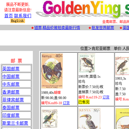
展品不断更新
,
请注意最新信息!
首页
联系我们
金鹰邮票、邮品
★
错票,
精品
伦敦拍卖最新行情
★
批发世界邮票
★
英
位
置＞
肯尼亚邮票
单价
:
人
邮 票
英国邮票
中国邮票
1993
年
,
面值
:1s
1993,
3s
珍鸟
珍鸟
中东邮票
新票价
:7.50
元
/
枚
新
:7.50
香港邮票
盖销票
:
7.50
元
/
枚
1989
,40s
蝴蝶
盖
:
7.50
编号
:Ken119-23
订货
新
:
98
.00,
盖
:
98
.00
编号
:Ken
菲律宾邮票
已售完
编号
Ken89-18
订货
泰国邮票
印度邮票
斯里兰卡邮票