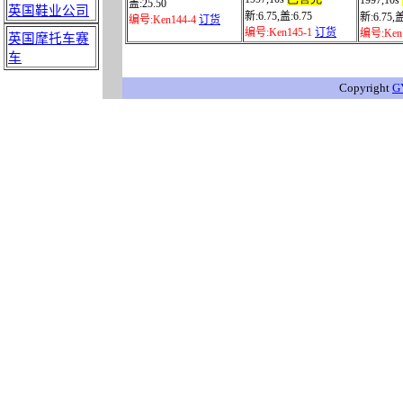
1997,
10s
盖
:
25.50
英国鞋业公司
新
:6.75,
盖
:
6.75
新
:6.75,
编号
:Ken144-4
订货
编号
:Ken145-1
订货
编号
:Ken
英国摩托车赛
车
Copyright
G