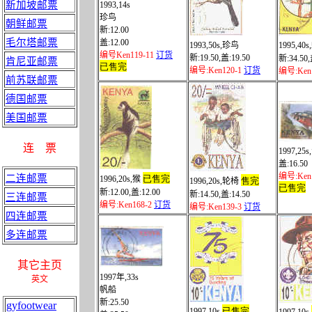
新加坡邮票
1993,
14s
珍鸟
朝鲜邮票
新
:12.00
毛尔塔邮票
盖
:
12.00
1993,
50s,
珍鸟
1995,
40s,
编号
Ken119-11
订货
新
:19.50,
盖
:
19.50
新
:34.50,
肯尼亚邮票
已售完
编号
:Ken120-1
订货
编号
:Ken
前苏联邮票
德国邮票
美国邮票
连
票
1997,
25s,
盖
:
16.50
编号
:Ken
二连邮票
已售完
1996,
20s,
猴
售完
1996,
20s,
轮椅
已售完
新
:12.00,
盖
:12
.00
新
:14.50,
盖
:
14.50
三连邮票
编号
:Ken168-2
订货
编号
:Ken139-3
订货
四连邮票
多连邮票
其它主页
1997
年
,
33s
英文
帆船
新
:25.50
gyfootwear
已售完
1997,
10s