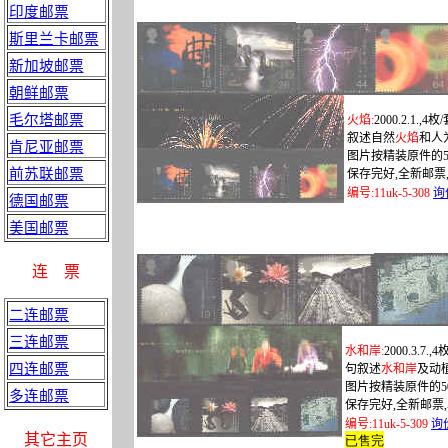
印度邮票
斯里兰卡邮票
新加坡邮票
朝鲜邮票
毛尔塔邮票
火焰
:
2000.2.1.,4
枚
/
叙述自然
火焰
和人
肯尼亚邮票
图片按精装原件的
前苏联邮票
保存完好
,
全新邮票
编号
:
11uk-5-308
询
德国邮票
美国邮票
连
票
二连邮票
三连邮票
水和岸
:
2000.3.7.,4
四连邮票
句叙述
水和岸
及动
图片按精装原件的
多连邮票
保存完好
,
全新邮票
,
编号
:
11uk-5-309
询
其它主页
已售完