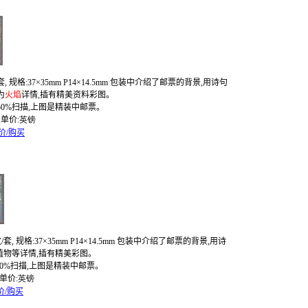
套
,
规格
:
37
×
35mm P14
×
14.5mm
包装中介绍了邮票的背景
,
用诗句
为
火焰
详情
,
插有精美资料彩图。
50%
扫描
,
上图是精装中邮票。
,
单价
:
英镑
价/购买
枚
/
套
,
规格
:
37
×
35mm P14
×
14.5mm
包装中介绍了邮票的背景
,
用诗
植物等
详情
,
插有
精美
彩图。
50%
扫描
,
上图是精装中邮票。
单价
:
英镑
价/购买