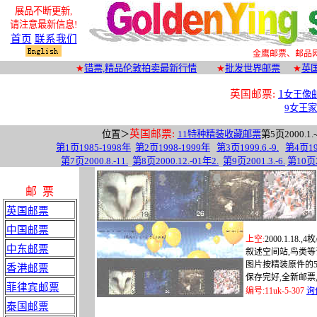
展品不断更新
,
请注意最新信息!
首页
联系我们
金鹰邮票、邮品
★
错票,
精品
伦敦拍卖最新行情
★
批发世界邮票
★
英
1
英国邮票:
女王像
9女王
英国邮票:
位
置＞
11特种精装收藏邮票
第
5
页
2000.1.-
第
1
页
1985-1998
年
第
2
页
1998-1999
年
第
3
页
1999.6.
-9.
第
4
页
1
第
7
页
2000.8.-11.
第
8
页
2000.12.-01
年
2
.
第
9
页
2001.3.-6.
第
10
页
邮 票
英国邮票
中国邮票
上空
:
2000.1.18.,
4
枚
中东邮票
叙述空间站
,
鸟类等
图片按精装原件的
香港邮票
保存完好
,
全新邮票
菲律宾邮票
编号
:
11uk-5-307
询
泰国邮票