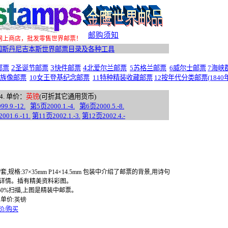
邮购须知
网上商店，批发零售世界邮票！
国斯丹尼吉本斯世界邮票目录及各种工具
2
3
4
邮票
圣诞节邮票
快件邮票
北爱尔兰邮票
5苏格兰邮票
6威尔士邮票
7海峡
家族像邮
票
10女王登基纪念邮票
11特种精装收藏邮票
12按年代分类邮票(1840年-
4.
单价：
英镑
(
可
折
其它通用货币)
999.
9.-12.
第
5
页
2000.1.-4.
第
6
页
2000.5.-8.
2001.6.-11.
第
11
页
2002.1.-3.
第
12
页
2002.4.-
/
套
,
规格
:37
×
35mm P14
×
14.5mm
包装中介绍了邮票的背景
,
用诗句
详情。插有精美资料彩图。
50%
扫描
,
上图是精装中邮票。
,
单价
:
英镑
价/购买