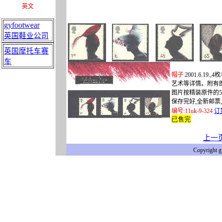
英文
gyfootwear
英国鞋业公司
英国摩托车赛
车
帽子
:
2001.6.19.,4
枚
/
艺术等
详情
。附有
图片按精装原件的
保存完好
,
全新邮票
,
编号
:
11uk-9-324
订
已售完
上一
Copyright 