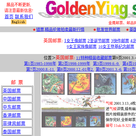
展品不断更新
,
请注意最新信息!
首页
联系我们
金鹰邮票、邮品
★
错票,
精品
伦敦拍卖最新行情
★
批发世界邮票
★
英
1
英国邮票:
2
3
4
女王像邮票
圣诞节邮票
快件邮票
9女王家族像邮
票
10女王登基纪念邮票
英国邮票:
位
置＞
11特种精装收藏邮票
第
9
页
2001.3.-
第
1
页
1985-1998
年
第
2
页
1998-1999
年
第
3
页
1999.6.
-9.
第
4
页
1
第
7
页
2000.8.-11.
第
8
页
2000.12.-01
年
2
.
第
9
页
2001.3.-6.
第
10
页
邮 票
英国邮票
中国邮票
气候
:
2001.3.13.,4
枚
中东邮票
述
气候
详情
,
插有幽
图片按精装原件的
香港邮票
保存完好
,
全新邮票
菲律宾邮票
编号
:
11uk-9-321
询
泰国邮票