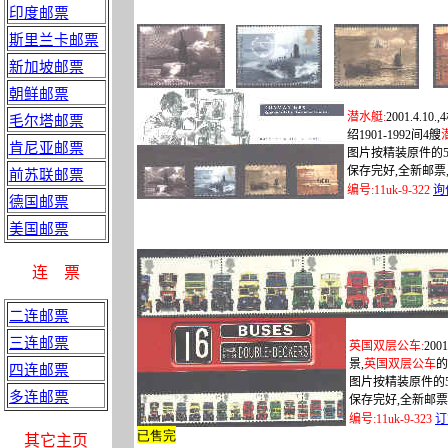
印度邮票
斯里兰卡邮票
新加坡邮票
朝鲜邮票
潜水艇
:
2001.4.10.,4
毛尔塔邮票
绍
1901-1992
间
4
艘
肯尼亚邮票
图片按精装原件的
保存完好
,
全新邮票
前苏联邮票
编号
:
11uk-9-322
询
德国邮票
美国邮票
连
票
二连邮票
三连邮票
英国双层公车
:
2001
景
,
英国双层公车
的
四连邮票
图片按精装原件的
多连邮票
保存完好
,
全新邮票
编号
:
11uk-9-323
订
已售完
其它主页