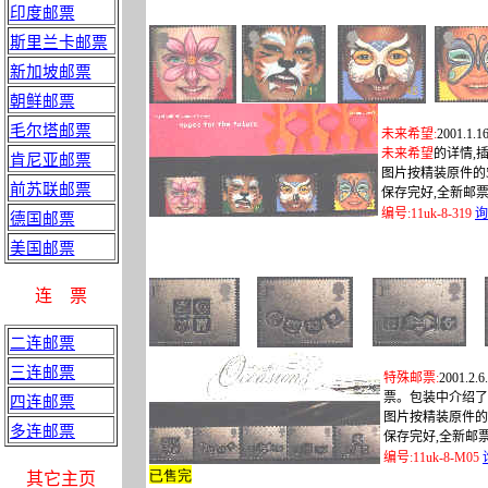
印度邮票
斯里兰卡邮票
新加坡邮票
朝鲜邮票
毛尔塔邮票
未来希望
:
2001.1.16
未来希望
的详情
,
肯尼亚邮票
图片按精装原件的
前苏联邮票
保存完好
,
全新邮
编号
:
11uk-8-319
询
德国邮票
美国邮票
连
票
二连邮票
三连邮票
特殊邮票
:
2001.2.6.
票。包装中介绍了
四连邮票
图片按精装原件的
多连邮票
保存完好
,
全新邮
编号
:
11uk-8-M05
已售完
其它主页