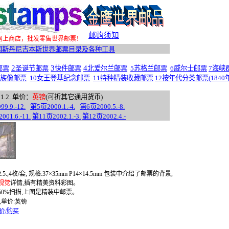
邮购须知
网上商店，批发零售世界邮票！
国斯丹尼吉本斯世界邮票目录及各种工具
2
3
4
邮票
圣诞节邮票
快件邮票
北爱尔兰邮票
5苏格兰邮票
6威尔士邮票
7海峡
家族像邮
票
10女王登基纪念邮票
11特种精装收藏邮票
12按年代分类邮票(1840年-
1.2.
单价：
英镑
(
可
折
其它通用货币)
999.
9.-12.
第
5
页
2000.1.-4.
第
6
页
2000.5.-8.
2001.6.-11.
第
11
页
2002.1.-3.
第
12
页
2002.4.-
.5.,4
枚
/
套
,
规格
:
37
×
35mm P14
×
14.5mm
包装中介绍了邮票的背景
,
视觉
详情
,
插有精美资料彩图。
50%
扫描
,
上图是精装中邮票。
,
单价
:
英镑
价/购买