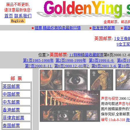
展品不断更新
,
请注意最新信息!
首页
联系我们
金鹰邮票、邮品
★
错票,
精品
伦敦拍卖最新行情
★
批发世界邮票
★
英
1
英国邮票:
女王像
9女王
英国邮票:
位
置＞
11特种精装收藏邮票
第
8
页
2000.12.-0
第
1
页
1985-1998
年
第
2
页
1998-1999
年
第
3
页
1999.6.
-9.
第
4
页
1
第
7
页
2000.8.-11.
第
8
页
2000.12.-01
年
2
.
第
9
页
2001.3.-6.
第
10
页
邮 票
英国邮票
中国邮票
声音与视觉
:
2000.12
中东邮票
用诗句叙述
声音与
图片按精装原件的
香港邮票
保存完好
,
全新邮票
菲律宾邮票
编号
:
11uk-8-318
询
泰国邮票