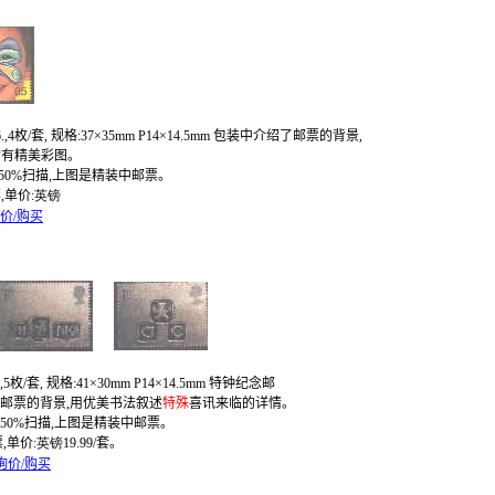
.,4
枚
/
套
,
规格
:
37
×
35mm P14
×
14.5mm
包装中介绍了邮票的背景
,
插有精美彩图。
50%
扫描
,
上图是精装中邮票。
票
,
单价
:
英镑
价/购买
,5
枚
/
套
,
规格
:
41
×
30mm P14
×
14.5mm
特钟纪念邮
邮票的背景
,
用优美书法叙述
特殊
喜讯来临的详情。
50%
扫描
,
上图是精装中邮票。
票
,
单价
:
英镑
19.99/
套。
询价/购买